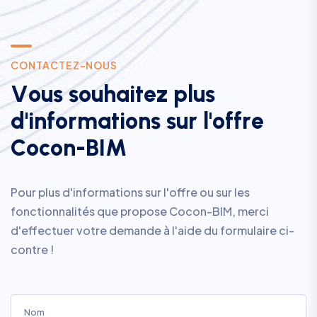
C
O
N
T
A
C
T
E
Z
-
N
O
U
S
V
o
u
s
s
o
u
h
a
i
t
e
z
p
l
u
s
d
'
i
n
f
o
r
m
a
t
i
o
n
s
s
u
r
l
'
o
f
f
r
e
C
o
c
o
n
-
B
I
M
Pour plus d'informations sur l'offre ou sur les
fonctionnalités que propose Cocon-BIM, merci
d'effectuer votre demande à l'aide du formulaire ci-
contre !